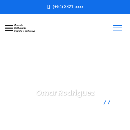
(+54) 3821-xxxx
Omar Rodriguez
Concejo Deliberante Rosario Vera Peñaloza
Concejales
Omar Rodriguez